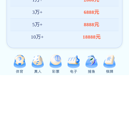
防线在面对高球时时常出现漏人，澳大利亚若能抓住
这些细节，极有可能取得场面上的领先，从而迫使土
耳其全线压上，陷入防守反击的陷阱。
当然，土耳其同样拥有破局之法。他们必须提升进攻
端的传球成功率与速度。一旦对手的防守阵型落位，
土耳其的渗透将变得非常困难。因此，土耳其需要更
多的无球跑动，利用连续的二过一配合撕开澳大利亚
的防线。此外，土耳其的左路攻击手将是突破的关键
点。澳大利亚的右后卫位置往往是防线的薄弱环节，
若能利用速度优势形成单点爆破，不仅能为中路创造
传中机会，还能通过制造犯规来获得前场任意球。土
耳其的体能分配也是一个不容忽视的变量。在比赛的
最后30分钟，如果澳大利亚还能保持高强度的身体
对抗，土耳其的技术优势可能会被体能透支所侵蚀。