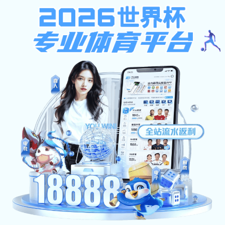
世界杯首选竞猜平台
· 观赛体验
版权内容合...
篮球深度，不止...
世界杯竞猜 ...
体育看点
冬季拉练
经典球衣
D组澳大利亚vs土耳其战术
分析
2026-07-06 23:13
在世界杯的舞台上，每一次战术碰撞都可能书写新的
传奇。当D组的澳大利亚与土耳其狭路相逢，这不仅
仅是一场小组赛的较量，更是一场足球哲学与民族韧
性的正面交锋。澳大利亚，这支以身体对抗与纪律性
著称的“袋鼠军团”，向来擅长用强悍的防守与快速反