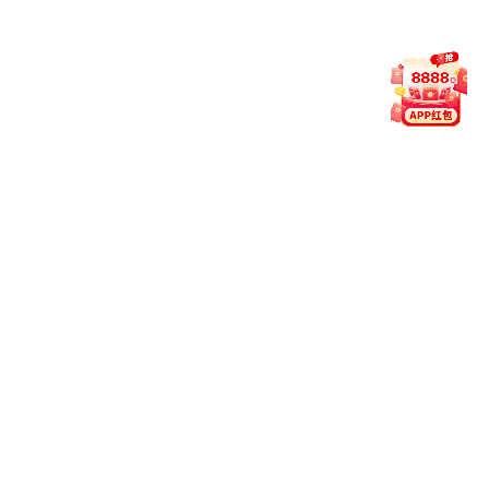
2026世界杯阿根廷队对奥地利半场走势观
2026世界杯阿根廷队对奥地利半场走势观察：梅西
的战术棋局与奥地利...
2026-07-25