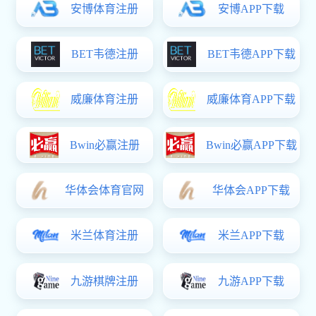
锋完成内切或传中。这种打法虽不华丽，却在历届世
界杯中屡建奇功，尤其是在需要拿分的硬仗中，这种
务实的战术纪律性是他们的护身符。然而，这套体系
的最大隐患在于对中场控制权的失衡，一旦被土耳其
的灵巧型中场进行横向拉扯，澳大利亚的双后腰很容
易暴露出横向移动慢的短板。
反观土耳其，他们则更倾向于使用4-1-4-1或3-4-3的
高位压迫阵型。土耳其球员的个人技术细腻，尤其是
前场攻击群的“小快灵”组合，具备在一对一突破中瞬
间改变战局的能力。土耳其队的战术核心在于利用中
场的超强覆盖能力，在断球后第一时间发动闪电反
击。他们的进攻不依赖慢吞吞的阵地战，而是更善于
在由守转攻的那两秒钟内，通过直塞或长传打穿对手
防线身后。不过，这支球队的情绪管理始终是一把双