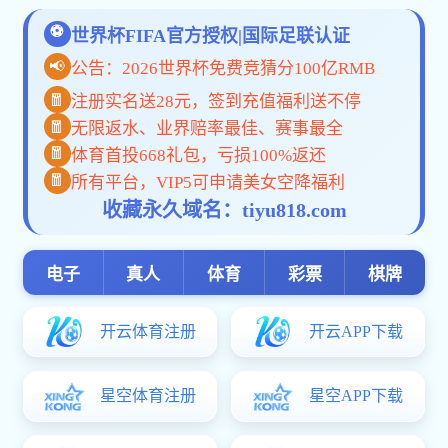
击撕开对手防线；而土耳其，那支从不缺乏激情与即
兴才华的“星月军团”，则拥有让任何对手都胆战心惊
的进攻天赋。当严谨的澳洲兵法遭遇狂野的欧亚风
暴，这场战术博弈注定充满变数与张力。本文将从阵
型部署、关键对位以及临场应变三个维度，为你带来
一场深度解析，揭示D组这场关键战役背后隐藏的制
胜密码。
从阵型架构来看，澳大利亚队大概率会延续他们赖以
成名的4-2-3-1或5-4-1防守反击体系。他们的战术核
心在于中场的绞杀与边路的突击。主教练深知，面对
土耳其技术流的控制，必须用高强度的跑动来压缩对
手的传球空间。澳大利亚的攻防转换往往非常直接，
中后卫长传找前场的高点支点，随后由速度极快的边